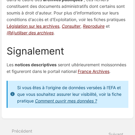
constituent des documents administratifs dont certains sont
soumis à droit d'auteur. Pour plus d'informations sur leurs
conditions d'accès et d'Exploitation, voir les fiches pratiques
Législation sur les archives
,
Consulter
,
Reproduire
et
(Ré)utiliser des archives
.
Signalement
Les
notices descriptives
seront ultérieurement moissonnées
et figureront dans le portail national
France Archives
.
Si vous êtes à l'origine de données versées à l'EFA et
que vous souhaitez assurer leur visibilité, voir la fiche
pratique
Comment ouvrir mes données ?
Entrer
en
mode
Précédent
de
Suivant