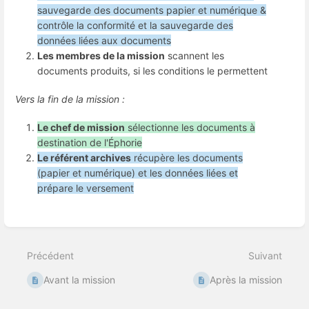
sauvegarde des documents papier et numérique &
contrôle la conformité et la sauvegarde des
données liées aux documents
Les membres de la mission
scannent les
documents produits, si les conditions le permettent
Vers la fin de la mission :
Le chef de mission
sélectionne les documents à
destination de l'Éphorie
Le référent archives
récupère les documents
(papier et numérique) et les données liées et
prépare le versement
Entrer
en
mode
de
Précédent
Suivant
sélection
de
Avant la mission
Après la mission
section