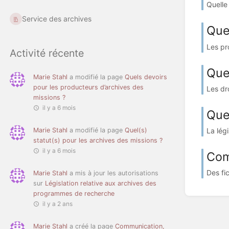
Quelle
Service des archives
Que
Les pr
Activité récente
Quel
Marie Stahl
a modifié la page
Quels devoirs
pour les producteurs d’archives des
Les dro
missions ?
il y a 6 mois
Quel
La légi
Marie Stahl
a modifié la page
Quel(s)
statut(s) pour les archives des missions ?
il y a 6 mois
Com
Des fic
Marie Stahl
a mis à jour les autorisations
sur
Législation relative aux archives des
programmes de recherche
il y a 2 ans
Marie Stahl
a créé la page
Communication,