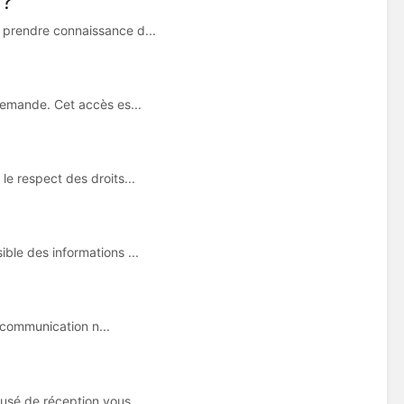
»?
 prendre connaissance d...
 demande. Cet accès es...
le respect des droits...
ble des informations ...
e communication n...
usé de réception vous...