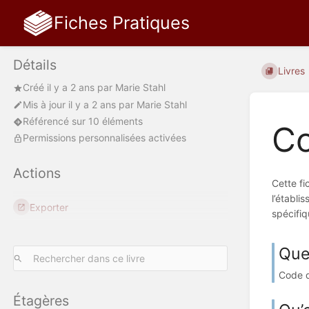
Fiches Pratiques
Détails
Livres
Créé
il y a 2 ans
par
Marie Stahl
Mis à jour
il y a 2 ans
par
Marie Stahl
Référencé sur 10 éléments
Co
Permissions personnalisées activées
Actions
Cette fi
l’établi
Exporter
spécifiq
Quel
Code d
Étagères