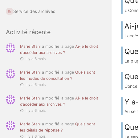
Qu’
« Cons
Service des archives
Ai-j
Activité récente
L’accè
Marie Stahl
a modifié la page
Ai-je le droit
Que
d’accéder aux archives ?
il y a 6 mois
La plu
Marie Stahl
a modifié la page
Quels sont
Que
les modes de consultation ?
il y a 6 mois
Concer
Marie Stahl
a modifié la page
Ai-je le droit
Y a-
d’accéder aux archives ?
il y a 6 mois
Au sein
Marie Stahl
a modifié la page
Quels sont
Que
les délais de réponse ?
il y a 6 mois
Le ser