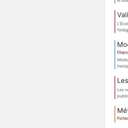
le sit
Val
L’Éco
l’inté
Mod
Dispos
Modal
transp
Le
Les n
public
Mé
Fiche