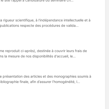
 le site l'appel à candidature du séminaire ch...
rigueur scientifique, à l’indépendance intellectuelle et à
es publications respecte des procédures de valida...
me reproduit ci-après), destinée à couvrir leurs frais de
s la mesure de nos disponibilités d'accueil, le...
 de présentation des articles et des monographies soumis à
liographie finale, afin d’assurer l’homogénéité, l...