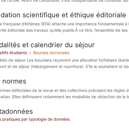
e de l’École. Avant de candidater, il est indispensable de consulter sur
idation scientifique et éthique éditoriale
le française d’Athènes (EFA) attache une importance fondamentale à la 
grité éditoriale des travaux qu’elle publie.À ce titre, l’ensemble de s
alités et calendrier du séjour
itifs étudiants
Bourses doctorales
ités de séjour Les boursiers reçoivent une allocation forfaitaire (barè
ort et de séjour (hébergement et nourriture). S'ils le souhaitent et dan
s normes
ormes éditoriales de la revue et des collections précisent les règles
ation. Elles définissent notamment les modalités de rédaction de la bib
tadonnées
s pratiques par typologie de données