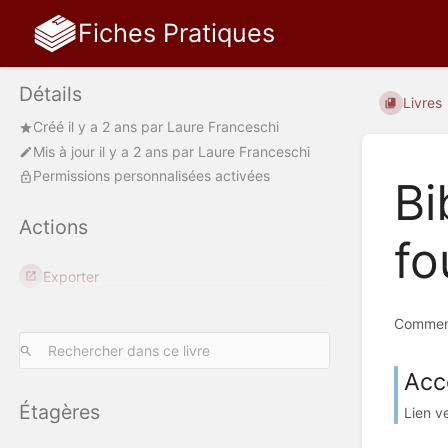
Fiches Pratiques
Détails
Livres
Créé
il y a 2 ans
par
Laure Franceschi
Mis à jour
il y a 2 ans
par
Laure Franceschi
Permissions personnalisées activées
Bi
Actions
fo
Exporter
Comment
Accé
Étagères
Lien ve