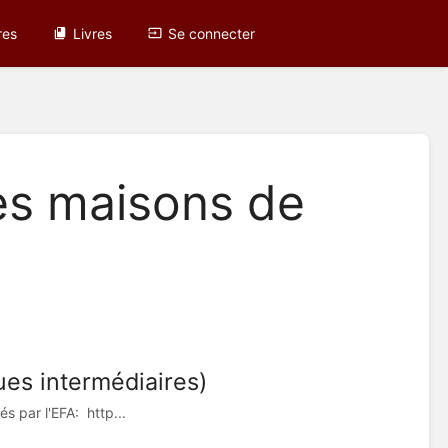
res
Livres
Se connecter
es maisons de
ues intermédiaires)
s par l'EFA: http...