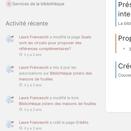
Prés
Services de la bibliothèque
int
Activité récente
La bibl
Pro
Laure Franceschi
a modifié la page
Quels
sont les circuits pour proposer des
3
références complémentaires?
il y a 2 ans
Cré
Laure Franceschi
a mis à jour les
autorisations sur
Bibliothèque zotero des
Couver
maisons de fouilles
il y a 2 ans
Laure Franceschi
a modifié le livre
Bibliothèque zotero des maisons de fouilles
il y a 2 ans
Laure Franceschi
a créé la page
Crédits
il y a 2 ans