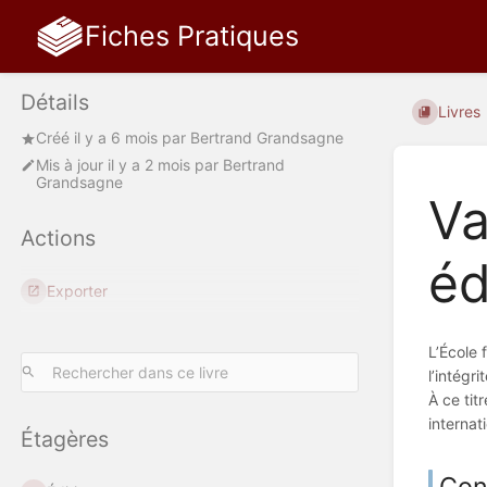
Fiches Pratiques
Détails
Livres
Créé
il y a 6 mois
par
Bertrand Grandsagne
Mis à jour
il y a 2 mois
par
Bertrand
Grandsagne
Va
Actions
éd
Exporter
L’École 
l’intégri
À ce tit
interna
Étagères
Cont