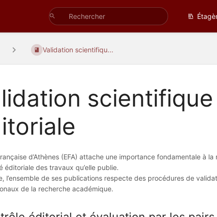
Étagè
Validation scientifiqu...
lidation scientifique
itoriale
française d’Athènes (EFA) attache une importance fondamentale à la ri
té éditoriale des travaux qu’elle publie.
re, l’ensemble de ses publications respecte des procédures de valid
tionaux de la recherche académique.
rôle éditorial et évaluation par les pairs