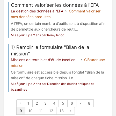
Comment valoriser les données à l'EFA
La gestion des données à l'EFA
Comment valoriser
mes données produites...
À l’EFA, un certain nombre d’outils sont à disposition afin
de permettre aux chercheurs de réutil...
Mis à jour il y a 2 ans par Rémy Ienco
1) Remplir le formulaire "Bilan de la
mission"
Missions de terrain et d'étude (section...
Clôturer une
mission
Ce formulaire est accessible depuis l'onglet "Bilan de la
mission" de chaque fiche mission. Le...
Mis à jour il y a 2 ans par Direction des études antiques et
byzantines
‹
1
2
3
4
5
6
7
8
9
10
11
12
13
›