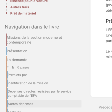
Essence pour la voiture
(ph
Autres frais
obt
Prêt de matériel
Pr
Navigation dans le livre
L’E
Une
Missions de la section moderne et
par
contemporaine
Présentation
Le 
mis
La demande
6 pages
Premiers pas
Entrer
en
Identification de la mission
mode
de
Dépenses directes réalisées par le service
sélecti
comptable de l'EFA
de
section
Autres dépenses
Précéde