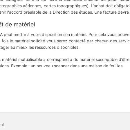
otographies aériennes, cartes topographiques). L'achat doit obligat
enir l'accord préalable de la Direction des études. Une facture devra
êt de matériel
FA peut mettre à votre disposition son matériel. Pour cela vous pouv
 fois le matériel sollicité vous serez contacté par chacun des servi
tager au mieux les ressources disponibles.
« matériel mutualisable » correspond à du matériel susceptible d’être a
sions. Exemple : un nouveau scanner dans une maison de fouilles.
on
nt