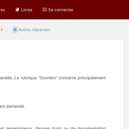
res
Livres
Se connecter
Autres dépenses
mandée. La rubrique "Ouvriers" concerne principalement
tant demandé.
el (enregistreurs, disques durs) ou de documentation