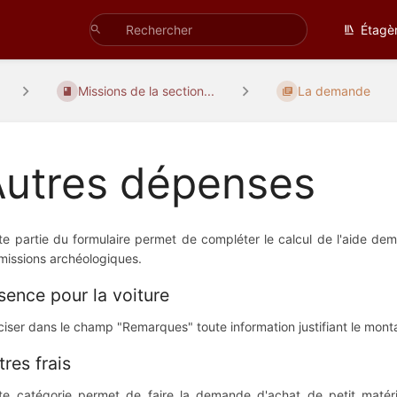
Étagè
Missions de la section...
La demande
Autres dépenses
te partie du formulaire permet de compléter le calcul de l'aide de
 missions archéologiques.
sence pour la voiture
ciser dans le champ "Remarques" toute information justifiant le mon
tres frais
te catégorie permet de faire la demande d'achat de petit matéri