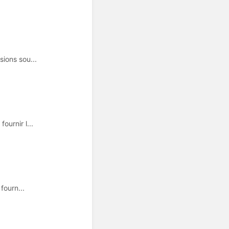
ions sou...
urnir l...
fourn...