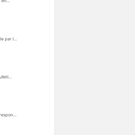
 en...
 par l...
leti...
respon...