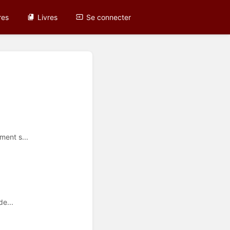
res
Livres
Se connecter
ment s...
de...