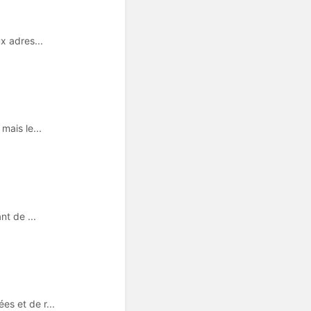
x adres...
mais le...
nt de ...
s et de r...