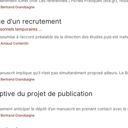
lièrement IDRef (voir Les référentiels | Fiches Pratiques (efa.gr), nous
ar Bertrand Grandsagne
ce d'un recrutement
onnels temporaires ...
umise à l’accord préalable de la direction des études puis est traitée
ar Arnaud Contentin
nuscrit implique qu’il n’est pas simultanément proposé ailleurs. Le Bul
ar Bertrand Grandsagne
ptive du projet de publication
argement anticiper le dépôt d’un manuscrit en prenant contact avec le 
ar Bertrand Grandsagne