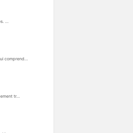
. ...
ui comprend...
ement tr...