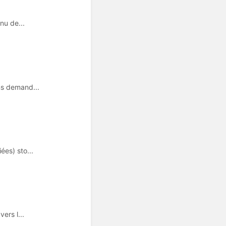
nu de...
ns demand...
ées) sto...
ers l...