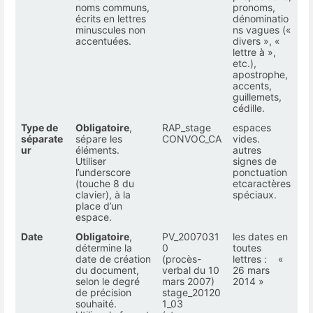
noms communs,
pronoms,
écrits en lettres
dénominatio
minuscules non
ns vagues («
accentuées.
divers », «
lettre à »,
etc.),
apostrophe,
accents,
guillemets,
cédille.
Type de
Obligatoire
,
RAP_stage
espaces
séparate
sépare les
CONVOC_CA
vides.
ur
éléments.
autres
Utiliser
signes de
l’underscore
ponctuation
(touche 8 du
etcaractères
clavier), à la
spéciaux.
place d’un
espace.
Date
Obligatoire
,
PV_2007031
les dates en
détermine la
0
toutes
date de création
(procès-
lettres : «
du document,
verbal du 10
26 mars
selon le degré
mars 2007)
2014 »
de précision
stage_20120
souhaité.
1_03