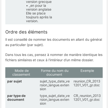
version grecque
• _en pour la
version anglaise
Elle se place
toujours après la
version.
Ordre des éléments
Il est conseillé de nommer les documents en allant du général
au particulier (par sujet).
Dans tous les cas, pensez à nommer de manière identique les
fichiers similaires et ceux à l’intérieur d’un même dossier.
Mode de
Forme du nom du
Exemple
classement
document
par sujet
sujet_type_date_ve
reunion_CR_2013
rsion_langue.exten
1201_V01_gr.doc
sion
par type de
type_sujet_date_ve
CR_reunion_2013
document
rsion_langue.exten
1201_V01_gr.doc
sion