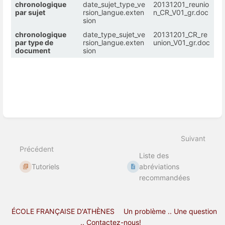
chronologique
date_sujet_type_ve
20131201_reunio
par sujet
rsion_langue.exten
n_CR_V01_gr.doc
sion
chronologique
date_type_sujet_ve
20131201_CR_re
par type de
rsion_langue.exten
union_V01_gr.doc
document
sion
Entrer
en
mode
Suivant
de
sélection
Précédent
Liste des
de
section
Tutoriels
abréviations
recommandées
ÉCOLE FRANÇAISE D'ATHÈNES
Un problème .. Une question
.. Contactez-nous!