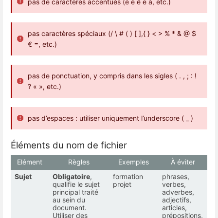
pas de caractères accentués (é è ê ë à, etc.)
pas caractères spéciaux (/ \ # ( ) [ ],{ } < > % * & @ $
€ =, etc.)
pas de ponctuation, y compris dans les sigles ( . , ; : !
? « », etc.)
pas d’espaces : utiliser uniquement l’underscore ( _ )
Éléments du nom de fichier
Elément
Règles
Exemples
À éviter
Sujet
Obligatoire
,
formation
phrases,
qualifie le sujet
projet
verbes,
principal traité
adverbes,
au sein du
adjectifs,
document.
articles,
Utiliser des
prépositions,