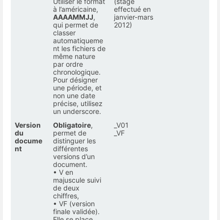
Utiliser le format
(stage
à l’américaine,
effectué en
AAAAMMJJ
,
janvier-mars
qui permet de
2012)
classer
automatiqueme
nt les fichiers de
même nature
par ordre
chronologique.
Pour désigner
une période, et
non une date
précise, utilisez
un underscore.
Version
Obligatoire
,
_V01
du
permet de
_VF
docume
distinguer les
nt
différentes
versions d’un
document.
• V en
majuscule suivi
de deux
chiffres,
• VF (version
finale validée).
Elle se place