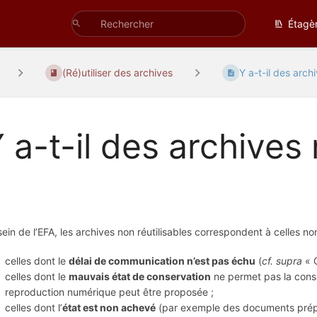
Étagè
(Ré)utiliser des archives
Y a-t-il des archi
 a-t-il des archives 
sein de l’EFA, les archives non réutilisables correspondent à celles no
celles dont le
délai de communication n’est pas échu
(
cf. supra
« Q
celles dont le
mauvais état de conservation
ne permet pas la consu
reproduction numérique peut être proposée ;
celles dont l’
état est non achevé
(par exemple des documents prépar