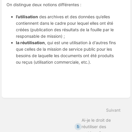
On distingue deux notions différentes :
l’utilisation
des archives et des données qu’elles
contiennent dans le cadre pour lequel elles ont été
créées (publication des résultats de la fouille par le
responsable de mission) ;
la réutilisation
, qui est une utilisation à d'autres fins
que celles de la mission de service public pour les
besoins de laquelle les documents ont été produits
ou reçus (utilisation commerciale, etc.).
Entrer
en
mode
de
sélection
de
section
Suivant
Ai-je le droit de
réutiliser des