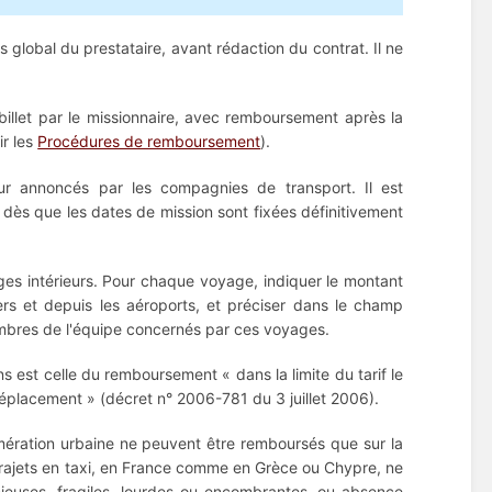
s global du prestataire, avant rédaction du contrat. Il ne
u billet par le missionnaire, avec remboursement après la
ir les
Procédures de remboursement
).
ur annoncés par les compagnies de transport. Il est
e dès que les dates de mission sont fixées définitivement
ges intérieurs. Pour chaque voyage, indiquer le montant
vers et depuis les aéroports, et préciser dans le champ
membres de l'équipe concernés par ces voyages.
s est celle du remboursement « dans la limite du tarif le
lacement » (décret n° 2006-781 du 3 juillet 2006).
lomération urbaine ne peuvent être remboursés que sur la
 trajets en taxi, en France comme en Grèce ou Chypre, ne
ieuses, fragiles, lourdes ou encombrantes, ou absence