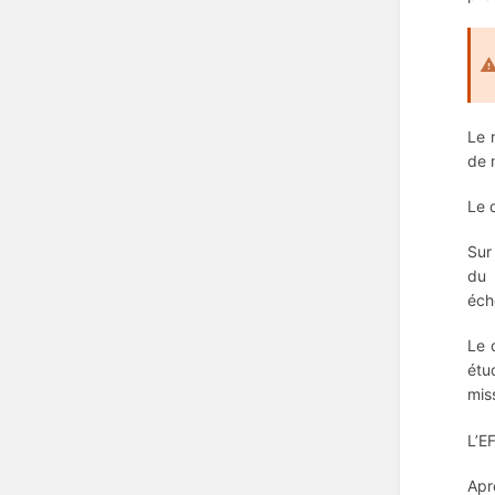
Le 
de 
Le 
Sur
du 
éch
Le 
étu
mis
L’E
Apr