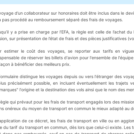
voyage d’un collaborateur sur honoraires doit être inclus dans le devi
a pas procédé au remboursement séparé des frais de voyages.
squ’il y a prise en charge par l’EFA, la règle est celle de l’achat d
ion, sur présentation de l’état de frais et des pièces justificatives (vo
r estimer le coût des voyages, se reporter aux tarifs en vigue
ispensable de réserver les billets d'avion pour l'ensemble de l'équip
façon à bénéficier des meilleurs prix.
formulaire distingue les voyages depuis ou vers l'étranger des voya
plus précisément possible, en incluant éventuellement les trajets 
marques" l'origine et la destination des vols ainsi que le nom des 
règle qui prévaut pour les frais de transport engagés lors des mission
ns onéreux du moyen de transport en commun le mieux adapté au dép
application de ce décret, les frais de transport en ville ou en agg
e du tarif du transport en commun, dès lors que celui-ci existe. Les
t donc pas remboursés, sauf en cas de transport de charges préc