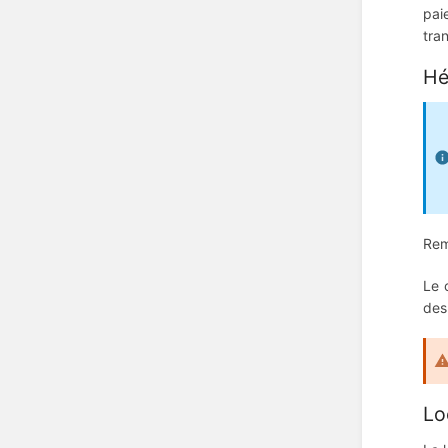
pai
tra
Hé
Rem
Le 
des
Lo