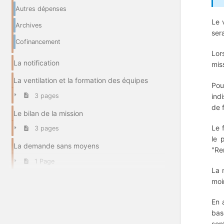
Autres dépenses
Le 
Archives
ser
Cofinancement
Lor
La notification
miss
La ventilation et la formation des équipes
Pou
3 pages
ind
de 
Le bilan de la mission
Le 
3 pages
le 
La demande sans moyens
"Re
1 Page
La 
moi
En 
bas
son