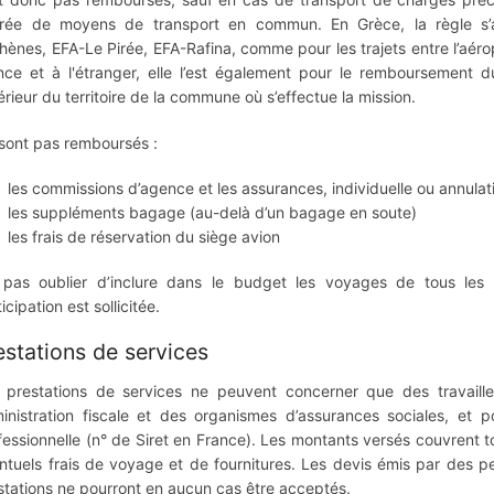
rée de moyens de transport en commun. En Grèce, la règle s’a
thènes, EFA-Le Pirée, EFA-Rafina, comme pour les trajets entre l’aéropo
nce et à l'étranger, elle l’est également pour le remboursement d
térieur du territoire de la commune où s’effectue la mission.
sont pas remboursés :
les commissions d’agence et les assurances, individuelle ou annula
les suppléments bagage (au-delà d’un bagage en soute)
les frais de réservation du siège avion
pas oublier d’inclure dans le budget les voyages de tous les co
icipation est sollicitée.
estations de services
 prestations de services ne peuvent concerner que des travaill
inistration fiscale et des organismes d’assurances sociales, et po
fessionnelle (n° de Siret en France). Les montants versés couvrent to
ntuels frais de voyage et de fournitures. Les devis émis par des p
stations ne pourront en aucun cas être acceptés.