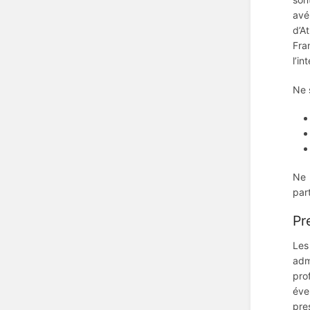
avé
d’A
Fra
l’in
Ne 
Ne 
part
Pr
Les
adm
pro
éve
pre