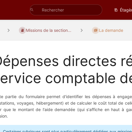
Étagè
Missions de la section...
La demande
épenses directes ré
ervice comptable de
te partie du formulaire permet d'identifier les dépenses à engager
stations, voyages, hébergement) et de calculer le coût total de cel
r que le montant de l'aide demandée (qui s'affiche en haut à g
sion.
Certaines rubriques sont plus particulièrement dédiées aux missio