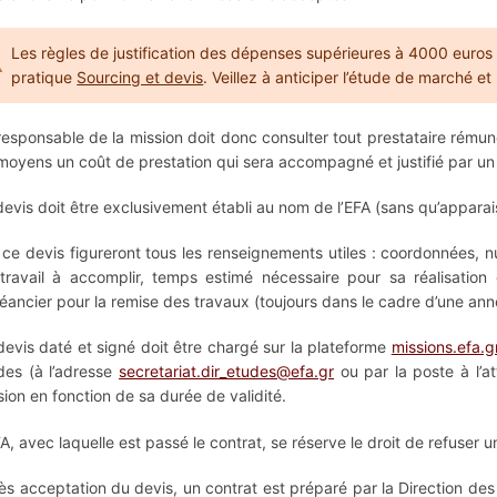
Les règles de justification des dépenses supérieures à 4000 euros
pratique
Sourcing et devis
. Veillez à anticiper l’étude de marché 
responsable de la mission doit donc consulter tout prestataire rému
moyens un coût de prestation qui sera accompagné et justifié par un
devis doit être exclusivement établi au nom de l’EFA (sans qu’apparai
 ce devis figureront tous les renseignements utiles : coordonnées, nu
travail à accomplir, temps estimé nécessaire pour sa réalisatio
éancier pour la remise des travaux (toujours dans le cadre d’une ann
devis daté et signé doit être chargé sur la plateforme
missions.efa.g
des (à l’adresse
secretariat.dir_etudes@efa.gr
ou par la poste à l’at
sion en fonction de sa durée de validité.
FA, avec laquelle est passé le contrat, se réserve le droit de refuser u
ès acceptation du devis, un contrat est préparé par la Direction des é