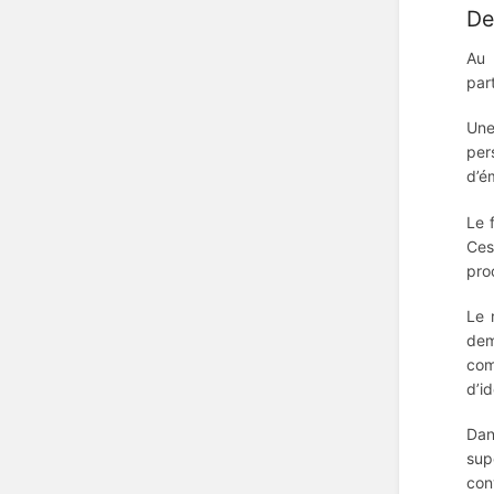
De
Au 
par
Une
per
d’é
Le 
Ces
pro
Le 
dem
com
d’i
Dan
sup
con