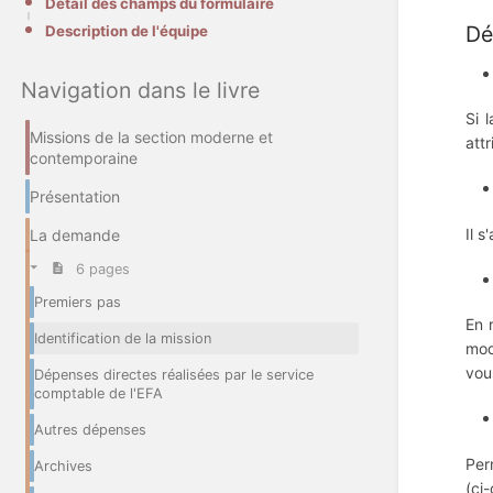
Détail des champs du formulaire
Dé
Description de l'équipe
Navigation dans le livre
Si 
Missions de la section moderne et
attr
contemporaine
Présentation
Il 
La demande
6 pages
Premiers pas
En 
Identification de la mission
mod
vou
Dépenses directes réalisées par le service
comptable de l'EFA
Autres dépenses
Per
Archives
(ci