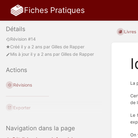
Fiches Pratiques
Détails
Livres
Révision #14
Créé
il y a 2 ans
par
Gilles de Rapper
Mis à jour
il y a 2 ans
par
Gilles de Rapper
I
Actions
La 
Révisions
Cer
de 
Exporter
Le 
exp
Navigation dans la page
On 