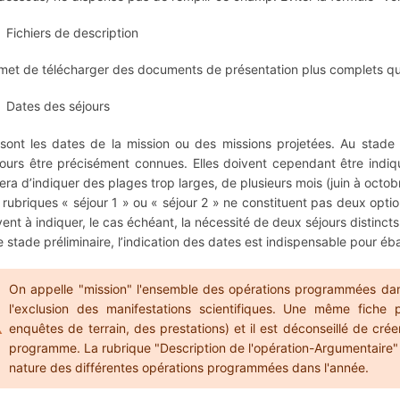
Fichiers de description
met de télécharger des documents de présentation plus complets que
Dates des séjours
sont les dates de la mission ou des missions projetées. Au sta
jours être précisément connues. Elles doivent cependant être indiq
tera d’indiquer des plages trop larges, de plusieurs mois (juin à octob
 rubriques « séjour 1 » ou « séjour 2 » ne constituent pas deux opti
vent à indiquer, le cas échéant, la nécessité de deux séjours distin
e stade préliminaire, l’indication des dates est indispensable pour éb
On appelle "mission" l'ensemble des opérations programmées d
l'exclusion des manifestations scientifiques. Une même fiche 
enquêtes de terrain, des prestations) et il est déconseillé de c
programme. La rubrique "Description de l'opération-Argumentaire" et
nature des différentes opérations programmées dans l'année.