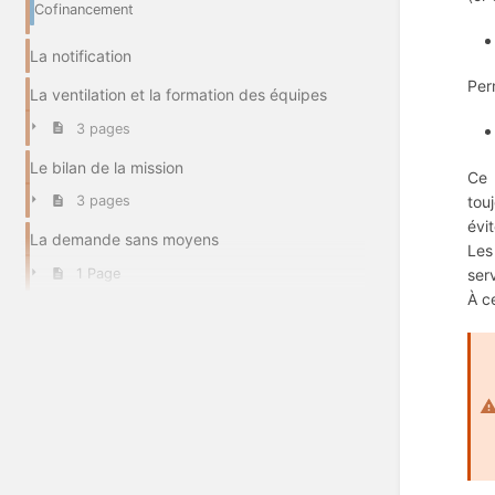
Cofinancement
La notification
Per
La ventilation et la formation des équipes
3 pages
Le bilan de la mission
Ce 
tou
3 pages
évi
La demande sans moyens
Les
ser
1 Page
À c