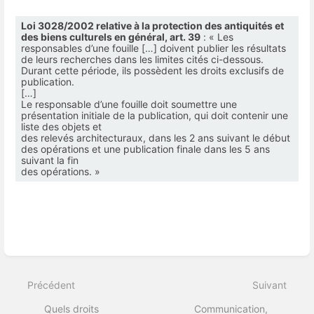
Loi 3028/2002 relative à la protection des antiquités et
des biens culturels en général, art. 39
: « Les
responsables d’une fouille […] doivent publier les résultats
de leurs recherches dans les limites cités ci-dessous.
Durant cette période, ils possèdent les droits exclusifs de
publication.
[…]
Le responsable d’une fouille doit soumettre une
présentation initiale de la publication, qui doit contenir une
liste des objets et
des relevés architecturaux, dans les 2 ans suivant le début
des opérations et une publication finale dans les 5 ans
suivant la fin
des opérations. »
Entrer
en
mode
de
sélection
Précédent
Suivant
de
section
Quels droits
Communication,