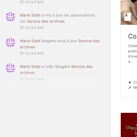
il y a 2 ans
Marie Stahl
a mis à jour les autorisations
sur
Service des archives
il y a 2 ans
Co
Marie Stahl
étagère mise à jour
Service des
Cette
archives
publi
il y a 2 ans
d’une
a...
Marie Stahl
a créé l'étagère
Service des
archives
il y a 2 ans
Cr
Mi