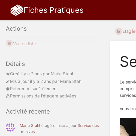
Fiches Pratiques
Actions
Étagèr
Vue en liste
Se
Détails
Créé
il y a 2 ans
par
Marie Stahl
Mis à jour
il y a 2 ans
par
Marie Stahl
Le servi
Référencé sur 1 élément
compris 
services
Permissions de l'étagère activées
Vous tro
Activité récente
Marie Stahl
étagère mise à jour
Service des
archives