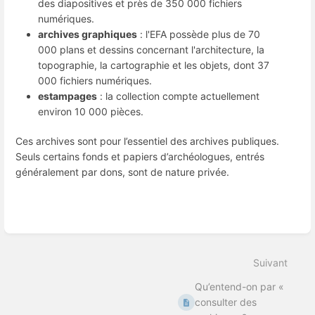
des diapositives et près de 350 000 fichiers
numériques.
archives graphiques
: l'EFA possède plus de 70
000 plans et dessins concernant l'architecture, la
topographie, la cartographie et les objets, dont 37
000 fichiers numériques.
estampages
: la collection compte actuellement
environ 10 000 pièces.
Ces archives sont pour l’essentiel des archives publiques.
Seuls certains fonds et papiers d’archéologues, entrés
généralement par dons, sont de nature privée.
Entrer
en
mode
Suivant
de
sélection
Qu’entend-on par «
de
section
consulter des