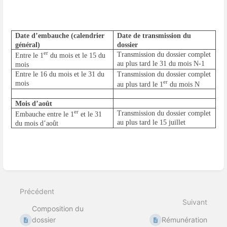
Date d’embauche (calendrier
Date de transmission du
général)
dossier
er
Transmission du dossier complet
Entre le 1
du mois et le 15 du
au plus tard le 31 du mois N-1
mois
Entre le 16 du mois et le 31 du
Transmission du dossier complet
er
mois
au plus tard le 1
du mois N
Mois d’août
er
Transmission du dossier complet
Embauche entre le 1
et le 31
au plus tard le 15 juillet
du mois d’août
Entrer
en
mode
de
sélection
de
Précédent
section
Suivant
Composition du
dossier
Rémunération