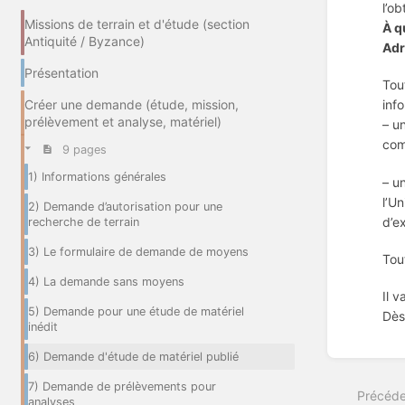
l’ob
Missions de terrain et d'étude (section
À q
Antiquité / Byzance)
Adr
Présentation
Tou
Créer une demande (étude, mission,
inf
prélèvement et analyse, matériel)
– u
com
9 pages
1) Informations générales
– u
l’U
2) Demande d’autorisation pour une
d’e
recherche de terrain
3) Le formulaire de demande de moyens
Tou
4) La demande sans moyens
Il 
5) Demande pour une étude de matériel
Dès
inédit
Entrer
6) Demande d'étude de matériel publié
en
mode
7) Demande de prélèvements pour
Précéde
de
analyses