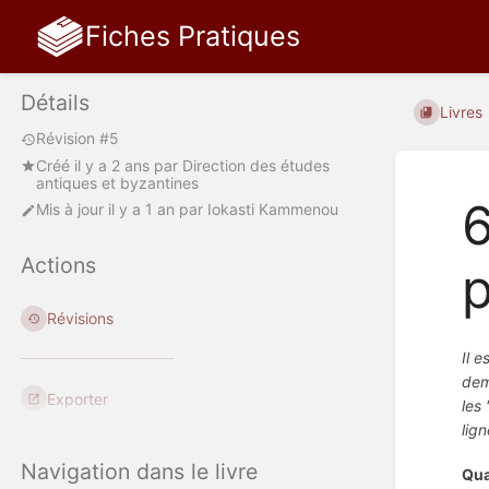
Fiches Pratiques
Détails
Livres
Révision #5
Créé
il y a 2 ans
par
Direction des études
antiques et byzantines
6
Mis à jour
il y a 1 an
par
Iokasti Kammenou
Actions
p
Révisions
Il 
dem
Exporter
les
lig
Navigation dans le livre
Qua