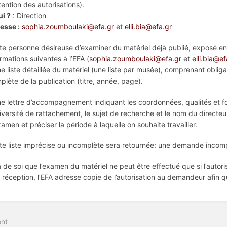
tention des autorisations).
ui ?
: Direction
esse :
sophia.zoumboulaki@efa.gr
et
elli.bia@efa.gr
te personne désireuse d’examiner du matériel déjà publié, exposé en 
ormations suivantes à l’EFA (
sophia.zoumboulaki@efa.gr
et
elli.bia@ef
ne liste détaillée du matériel (une liste par musée), comprenant oblig
plète de la publication (titre, année, page).
ne lettre d’accompagnement indiquant les coordonnées, qualités et f
niversité de rattachement, le sujet de recherche et le nom du directeur
xamen et préciser la période à laquelle on souhaite travailler.
te liste imprécise ou incomplète sera retournée: une demande incomp
va de soi que l’examen du matériel ne peut être effectué que si l’autori
 réception, l’EFA adresse copie de l’autorisation au demandeur afin q
nt