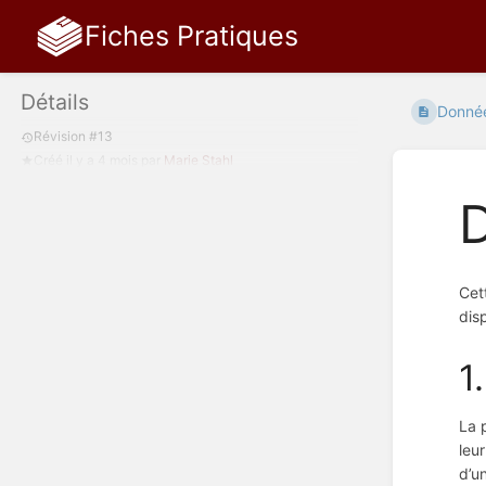
Fiches Pratiques
Détails
Donnée
Révision #13
Créé
il y a 4 mois
par
Marie Stahl
Cet
disp
1
La 
leu
d’u