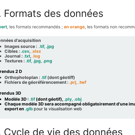
. Formats des données
vert
, les formats recommandés ;
en orange
, les formats non recom
nnées d'acquisition
Images source :
.tif, .jpg
Cibles :
.csv
,
.xlsx
Journal :
.txt
,
.log
Textures :
.tif, .jpg, .png
 rendus 2 D
Orthophotoplan :
.tif
(dont géotiff)
Fichiers de géoréférencement :
.prj, .twf
 rendus 3D
Modèle 3D :
.tif
(dont géotif),
.ply, .obj
Chaque modèle 3D sera accompagné obligatoirement d'une im
export en
.glb
pour la visualisation web
. Cycle de vie des données