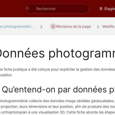
Étagè
s photogrammétri...
Révisions de la page
Modifi
Données photogram
te fiche pratique a été conçue pour expliciter la gestion des donnée
osition.
. Qu’entend-on par données 
photogrammétrie collecte des données image sérielles géolocalisées. C
r projection, leurs dimensions et leur position, afin de produire des 
n orthophotoplan à une visualisation 3D. Cette fiche aborde les étap