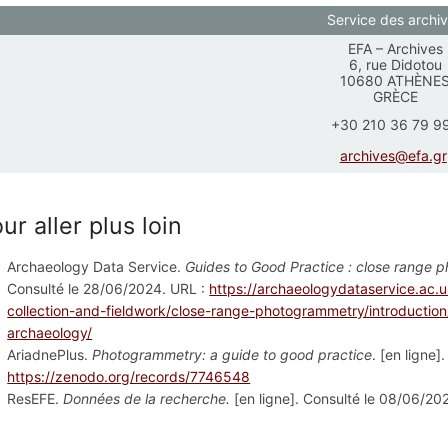
Service des archi
EFA – Archives
6, rue Didotou
10680 ATHÈNE
GRÈCE
+30 210 36 79 9
archives@efa.gr
ur aller plus loin
Archaeology Data Service.
Guides to Good Practice : close range
Consulté le 28/06/2024. URL :
https://archaeologydataservice.ac.
collection-and-fieldwork/close-range-photogrammetry/introduction
archaeology/
AriadnePlus.
Photogrammetry: a guide to good practice
. [en ligne
https://zenodo.org/records/7746548
ResEFE.
Données de la recherche.
[en ligne]. Consulté le 08/06/20