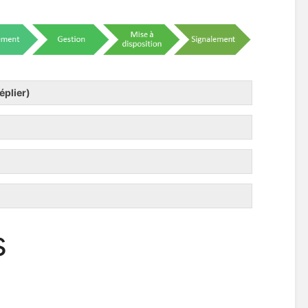
éplier)
s