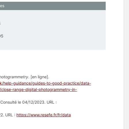
ves
S
95
 photogrammetry
. [en ligne].
uk/help-guidance/guides-to-good-practice/data-
/close-range-digital-photogrammetry-in-
]. Consulté le 04/12/2023. URL :
22. URL :
https://www.resefe.fr/fr/data