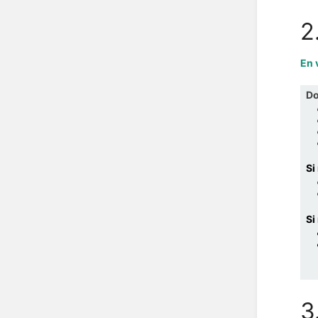
2
En 
Do
Si
Si
3