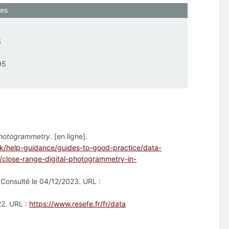
ves
S
95
 photogrammetry
. [en ligne].
uk/help-guidance/guides-to-good-practice/data-
/close-range-digital-photogrammetry-in-
]. Consulté le 04/12/2023. URL :
22. URL :
https://www.resefe.fr/fr/data