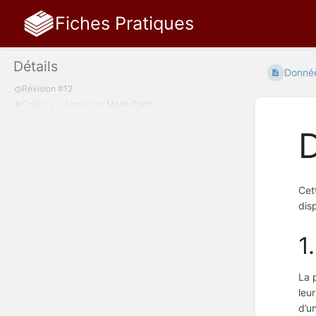
Fiches Pratiques
Détails
Donnée
Révision #12
Créé
il y a 4 mois
par
Marie Stahl
Cet
disp
1
La 
leu
d’u