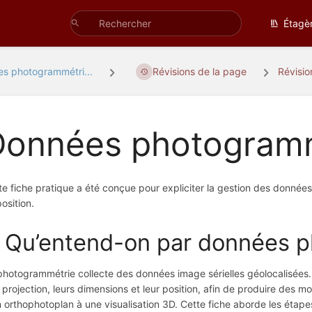
Étagè
s photogrammétri...
Révisions de la page
Révisi
Données photogram
te fiche pratique a été conçue pour expliciter la gestion des donnée
osition.
. Qu’entend-on par données 
photogrammétrie collecte des données image sérielles géolocalisées. C
r projection, leurs dimensions et leur position, afin de produire des 
n orthophotoplan à une visualisation 3D. Cette fiche aborde les étap