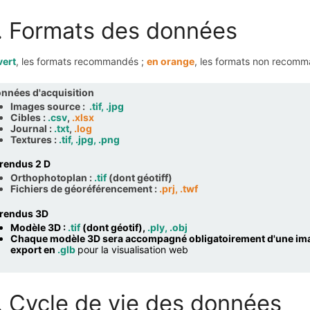
. Formats des données
vert
, les formats recommandés ;
en orange
, les formats non recom
nnées d'acquisition
Images source :
.tif, .jpg
Cibles :
.csv
,
.xlsx
Journal :
.txt
,
.log
Textures :
.tif, .jpg, .png
 rendus 2 D
Orthophotoplan :
.tif
(dont géotiff)
Fichiers de géoréférencement :
.prj, .twf
 rendus 3D
Modèle 3D :
.tif
(dont géotif),
.ply, .obj
Chaque modèle 3D sera accompagné obligatoirement d'une im
export en
.glb
pour la visualisation web
. Cycle de vie des données