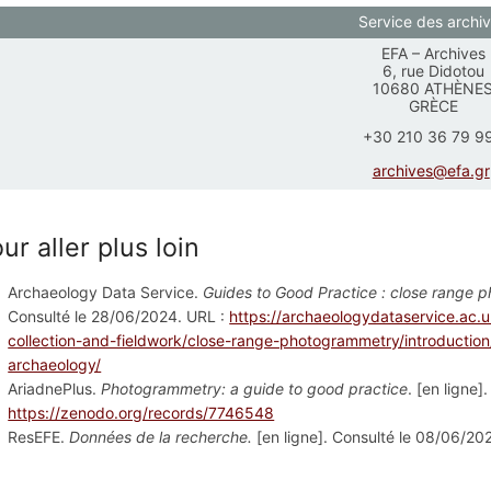
Service des archi
EFA – Archives
6, rue Didotou
10680 ATHÈNE
GRÈCE
+30 210 36 79 9
archives@efa.gr
ur aller plus loin
Archaeology Data Service.
Guides to Good Practice : close range
Consulté le 28/06/2024. URL :
https://archaeologydataservice.ac.
collection-and-fieldwork/close-range-photogrammetry/introduction
archaeology/
AriadnePlus.
Photogrammetry: a guide to good practice
. [en ligne
https://zenodo.org/records/7746548
ResEFE.
Données de la recherche.
[en ligne]. Consulté le 08/06/20