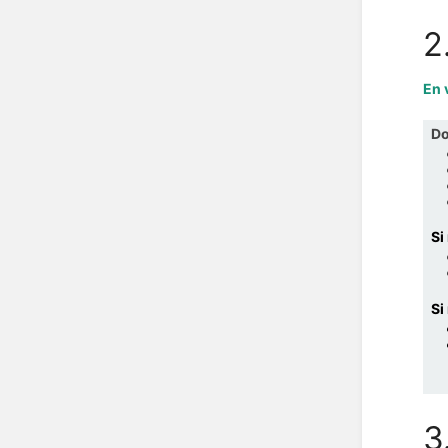
2
En 
Do
Si
Si
3