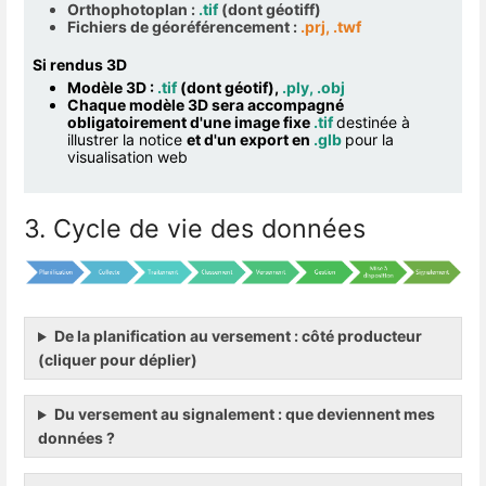
Orthophotoplan :
.tif
(dont géotiff)
Fichiers de géoréférencement :
.prj, .twf
Si rendus 3D
Modèle 3D :
.tif
(dont géotif),
.ply, .obj
Chaque modèle 3D sera accompagné
obligatoirement d'une image fixe
.tif
destinée à
illustrer la notice
et d'un export en
.glb
pour la
visualisation web
3. Cycle de vie des données
De la planification au versement : côté producteur
(cliquer pour déplier)
Du versement au signalement : que deviennent mes
données ?