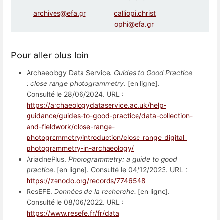
archives@efa.gr
calliopi.christ
ophi@efa.gr
Pour aller plus loin
Archaeology Data Service.
Guides to Good Practice
: close range photogrammetry
. [en ligne].
Consulté le 28/06/2024. URL :
https://archaeologydataservice.ac.uk/help-
guidance/guides-to-good-practice/data-collection-
and-fieldwork/close-range-
photogrammetry/introduction/close-range-digital-
photogrammetry-in-archaeology/
AriadnePlus.
Photogrammetry: a guide to good
practice
. [en ligne]. Consulté le 04/12/2023. URL :
https://zenodo.org/records/7746548
ResEFE.
Données de la recherche.
[en ligne].
Consulté le 08/06/2022. URL :
https://www.resefe.fr/fr/data