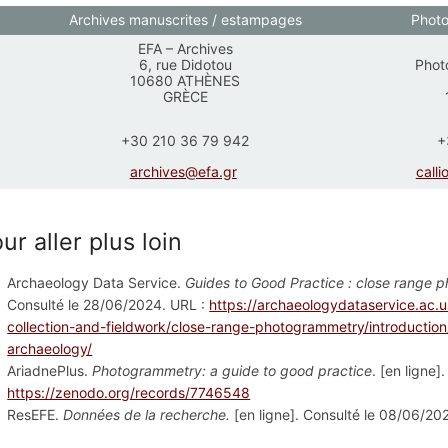
Archives manuscrites / estampages
Photo
EFA – Archives
6, rue Didotou
Phot
10680 ATHÈNES
GRÈCE
+30 210 36 79 942
+
archives@efa.gr
calli
ur aller plus loin
Archaeology Data Service.
Guides to Good Practice : close range
Consulté le 28/06/2024. URL :
https://archaeologydataservice.ac.
collection-and-fieldwork/close-range-photogrammetry/introduction
archaeology/
AriadnePlus.
Photogrammetry: a guide to good practice
. [en ligne
https://zenodo.org/records/7746548
ResEFE.
Données de la recherche.
[en ligne]. Consulté le 08/06/20