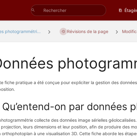
Étagè
s photogrammétri...
Révisions de la page
Modifi
Données photogram
te fiche pratique a été conçue pour expliciter la gestion des donnée
osition.
. Qu’entend-on par données 
photogrammétrie collecte des données image sérielles géolocalisées. C
r projection, leurs dimensions et leur position, afin de produire des 
n orthophotoplan à une visualisation 3D. Cette fiche aborde les étap