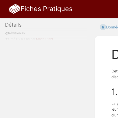
Fiches Pratiques
Détails
Donnée
Révision #7
Créé
il y a 1 an
par
Marie Stahl
Cet
disp
1
La 
leu
d’u