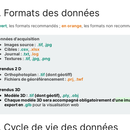
. Formats des données
vert
, les formats recommandés ;
en orange
, les formats non recom
nnées d'acquisition
Images source :
.tif, .jpg
Cibles :
.csv
,
.xlsx
Journal :
.txt
,
.log
Textures :
.tif, .jpg, .png
 rendus 2 D
Orthophotoplan :
.tif
(dont géotiff)
Fichiers de géoréférencement :
.prj, .twf
 rendus 3D
Modèle 3D :
.tif
(dont géotif),
.ply, .obj
Chaque modèle 3D sera accompagné obligatoirement d'
une im
export en
.glb
pour la visualisation web
. Cycle de vie des données