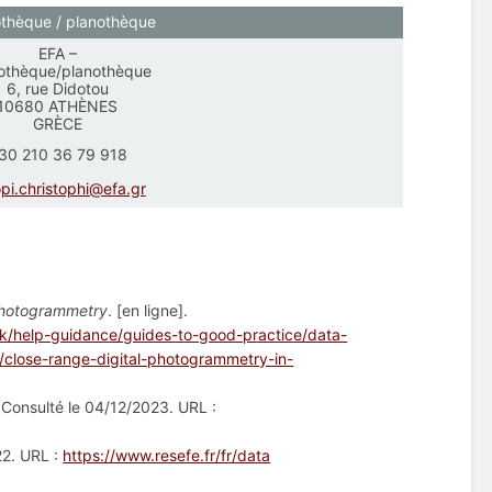
thèque / planothèque
EFA –
othèque/planothèque
6, rue Didotou
10680 ATHÈNES
GRÈCE
30 210 36 79 918
opi.christophi@efa.gr
 photogrammetry
. [en ligne].
uk/help-guidance/guides-to-good-practice/data-
/close-range-digital-photogrammetry-in-
]. Consulté le 04/12/2023. URL :
22. URL :
https://www.resefe.fr/fr/data