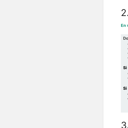
2
En 
Do
Si
Si
3