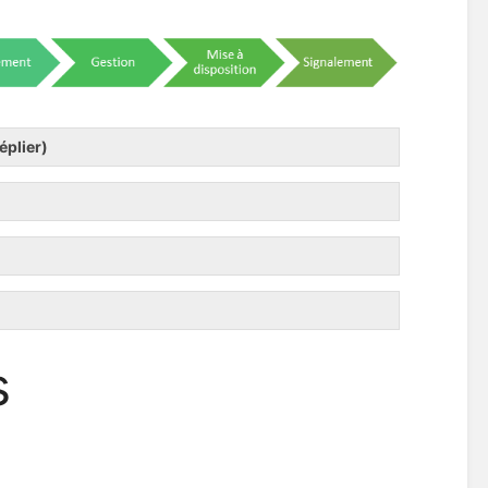
éplier)
s