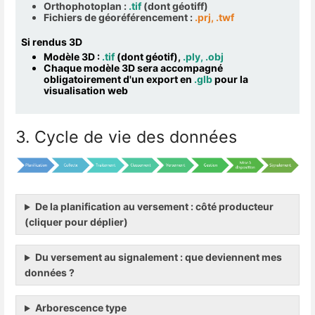
Orthophotoplan :
.tif
(dont géotiff)
Fichiers de géoréférencement :
.prj, .twf
Si rendus 3D
Modèle 3D :
.tif
(dont géotif),
.ply, .obj
Chaque modèle 3D sera accompagné
obligatoirement d'un export en
.glb
pour la
visualisation web
3. Cycle de vie des données
De la planification au versement : côté producteur
(cliquer pour déplier)
Du versement au signalement : que deviennent mes
données ?
Arborescence type