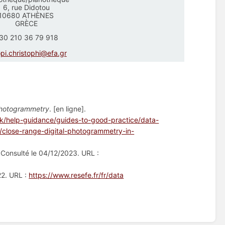
6, rue Didotou
10680 ATHÈNES
GRÈCE
30 210 36 79 918
opi.christophi@efa.gr
 photogrammetry
. [en ligne].
uk/help-guidance/guides-to-good-practice/data-
/close-range-digital-photogrammetry-in-
]. Consulté le 04/12/2023. URL :
22. URL :
https://www.resefe.fr/fr/data