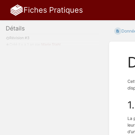
Fiches Pratiques
Détails
Donnée
Révision #3
Créé
il y a 1 an
par
Marie Stahl
Cet
disp
1
La 
leu
d’u