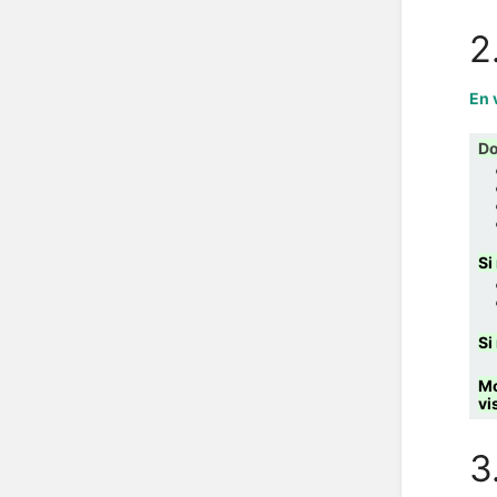
2
En 
Do
Si
Si
Mo
vi
3