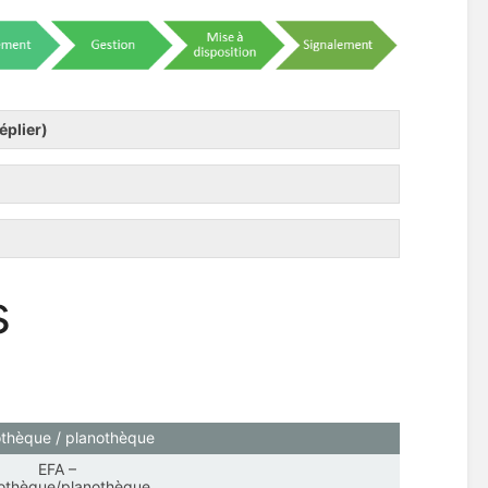
éplier)
s
thèque / planothèque
EFA –
othèque/planothèque