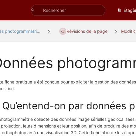
Étagè
s photogrammétri...
Révisions de la page
Modifi
Données photogram
te fiche pratique a été conçue pour expliciter la gestion des donnée
osition.
. Qu’entend-on par données 
photogrammétrie collecte des données image sérielles géolocalisées. C
r projection, leurs dimensions et leur position, afin de produire des 
n orthophotoplan à une visualisation 3D. Cette fiche aborde les étap