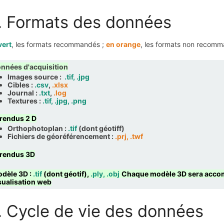
. Formats des données
vert
, les formats recommandés ;
en orange
, les formats non recom
nnées d'acquisition
Images source :
.tif, .jpg
Cibles :
.csv
,
.xlsx
Journal :
.txt
,
.log
Textures :
.tif, .jpg, .png
 rendus 2 D
Orthophotoplan :
.tif
(dont géotiff)
Fichiers de géoréférencement :
.prj, .twf
 rendus 3D
dèle 3D :
.tif
(dont géotif),
.ply, .obj
Chaque modèle 3D sera accom
sualisation web
. Cycle de vie des données