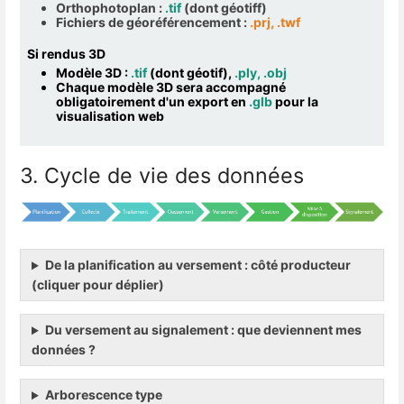
Orthophotoplan :
.tif
(dont géotiff)
Fichiers de géoréférencement :
.prj, .twf
Si rendus 3D
Modèle 3D :
.tif
(dont géotif),
.ply, .obj
Chaque modèle 3D sera accompagné
obligatoirement d'un export en
.glb
pour la
visualisation web
3. Cycle de vie des données
De la planification au versement : côté producteur
(cliquer pour déplier)
Du versement au signalement : que deviennent mes
données ?
Arborescence type