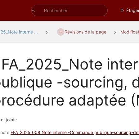
Étagè
25_Note interne ...
Révisions de la page
Modifica
EFA_2025_Note int
ublique -sourcing, 
procédure adaptée 
 ci-joint :
 note
EFA_2025_008 Note interne -Commande publique-sourcing-de