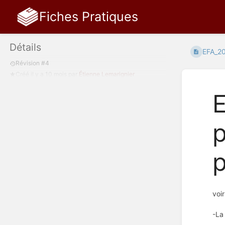
Fiches Pratiques
Détails
EFA_20
Révision #4
Créé
il y a 10 mois
par
Étienne Lemarignier
p
voir
-La