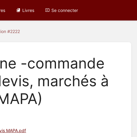
res
Livres
Se connecter
tion #2222
erne -commande
devis, marchés à
(MAPA)
vis MAPA.pdf