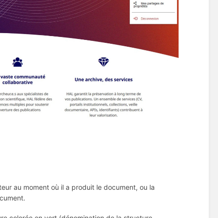
uteur au moment où il a produit le document, ou la
document.
ure colorée en vert (dénomination de la structure