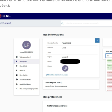
idée).):