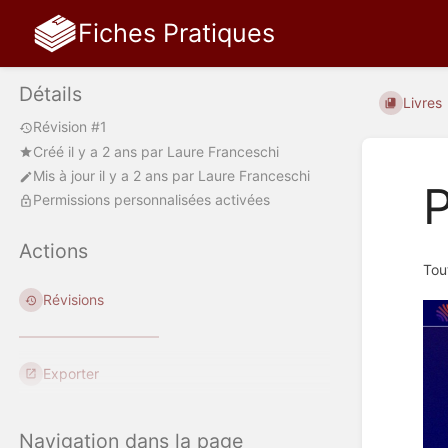
Fiches Pratiques
Détails
Livres
Révision #1
Créé
il y a 2 ans
par
Laure Franceschi
Mis à jour
il y a 2 ans
par
Laure Franceschi
Permissions personnalisées activées
Actions
Tou
Révisions
Exporter
Navigation dans la page