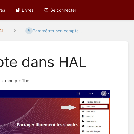
res
Livres
Se connecter
HAL
Paramétrer son compte ...
pte dans HAL
 « mon profil »: