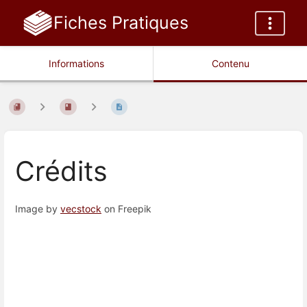
Fiches Pratiques
Informations
Contenu
Crédits
Image by
vecstock
on Freepik
Entrer
en
mode
de
sélection
de
section