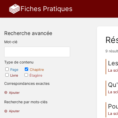
Fiches Pratiques
Recherche avancée
Rés
Mot-clé
9 résul
Les
Type de contenu
Page
Chapitre
La sc
Livre
Étagère
Qu'
Correspondances exactes
La sc
Ajouter
Recherche par mots-clés
Pou
Ajouter
La sc