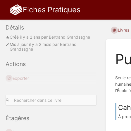
Fiches Pratiques
Détails
Livres
Créé
il y a 2 ans
par
Bertrand Grandsagne
Mis à jour
il y a 2 mois
par
Bertrand
Grandsagne
Pu
Actions
Seule re
Exporter
humaines
l’École 
Cah
À prop
Étagères