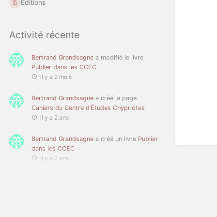
Éditions
Activité récente
Bertrand Grandsagne
a modifié le livre
Publier dans les CCEC
il y a 2 mois
Bertrand Grandsagne
a créé la page
Cahiers du Centre d’Études Chypriotes
il y a 2 ans
Bertrand Grandsagne
a créé un livre
Publier
dans les CCEC
il y a 2 ans