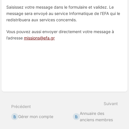
Saisissez votre message dans le formulaire et validez. Le
message sera envoyé au service Informatique de l’EFA qui le
redistribuera aux services concernés.
Vous pouvez aussi envoyer directement votre message à
l’adresse
missions@efa.gr
Entrer
en
mode
de
sélection
de
section
Suivant
Précédent
Annuaire des
Gérer mon compte
anciens membres