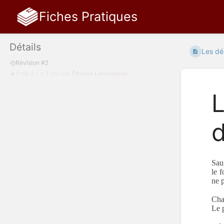
Fiches Pratiques
Détails
Les dé
Révision #2
Créé
il y a 2 ans
par
Étienne Lemarignier
L
d
Sau
le f
ne 
Cha
Le p