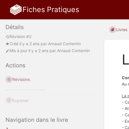
Fiches Pratiques
Détails
Livres
Révision #3
Créé
il y a 2 ans
par
Arnaud Contentin
Mis à jour
il y a 2 ans
par
Arnaud Contentin
L
Actions
Con
Révisions
Au 
La 
Exporter
- C
- A
- C
Navigation dans le livre
- E
- C