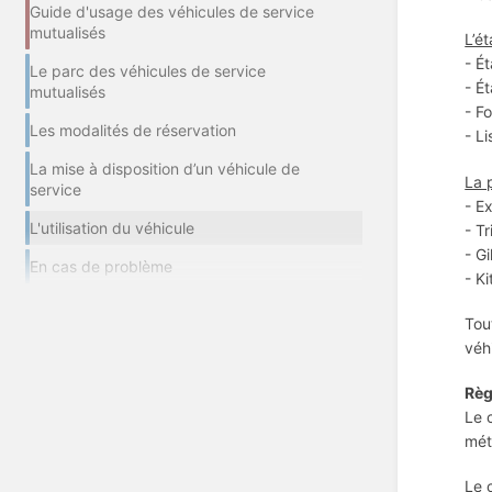
Guide d'usage des véhicules de service
mutualisés
L’é
- É
Le parc des véhicules de service
- É
mutualisés
- F
Les modalités de réservation
- Li
La mise à disposition d’un véhicule de
La 
service
- E
L'utilisation du véhicule
- T
- Gi
En cas de problème
- K
Tou
véh
Règ
Le 
mét
Le 