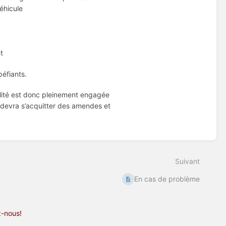
éhicule
êt
péfiants.
lité est donc pleinement engagée
 devra s’acquitter des amendes et
Suivant
En cas de problème
z-nous!