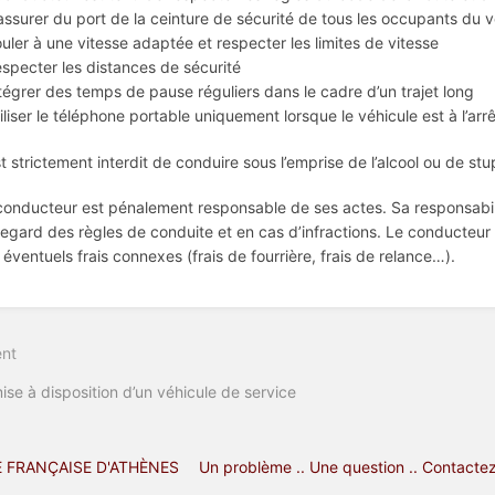
’assurer du port de la ceinture de sécurité de tous les occupants du v
ouler à une vitesse adaptée et respecter les limites de vitesse
especter les distances de sécurité
ntégrer des temps de pause réguliers dans le cadre d’un trajet long
tiliser le téléphone portable uniquement lorsque le véhicule est à l’arr
est strictement interdit de conduire sous l’emprise de l’alcool ou de stu
conducteur est pénalement responsable de ses actes. Sa responsabi
regard des règles de conduite et en cas d’infractions. Le conducteur
 éventuels frais connexes (frais de fourrière, frais de relance…).
nt
on
ise à disposition d’un véhicule de service
 FRANÇAISE D'ATHÈNES
Un problème .. Une question .. Contacte