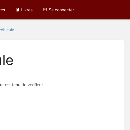
res
Livres
Se connecter
 véhicule
ule
 est tenu de vérifier :