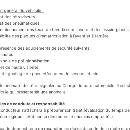
tat général du véhicule :
tat des rétroviseurs
tat des pneumatiques
onctionnement des feux, de l’avertisseur sonore et des essuie-glaces
sibilité des plaques d’immatriculation à l’avant et à l’arrière
présence des équipements de sécurité suivants :
xtincteur
riangle de pré-signalisation
let de haute visibilité
it de gonflage de pneu et/ou pneu de secours et cric
te anomalie doit être signalée au Chargé du parc automobile. Il est str
icule qui présenterait une anomalie.
les de conduite et responsabilité
conducteur s’attachera à préparer son trajet (évaluation du temps de
éorologiques, état connu des routes et chemins empruntés).
conducteur est tenu de respecter les règles du code de la route et d’êt