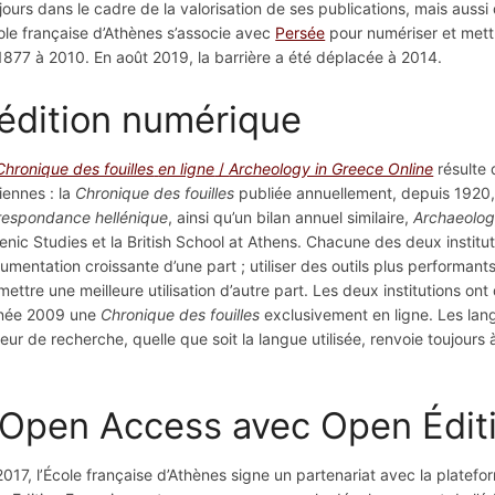
jours dans le cadre de la valorisation de ses publications, mais aussi d
cole française d’Athènes s’associe avec
Persée
pour numériser et mett
1877 à 2010. En août 2019, la barrière a été déplacée à 2014.
’édition numérique
Chronique des fouilles
en ligne
/
Archeology in Greece Online
résulte 
iennes : la
Chronique des fouilles
publiée annuellement, depuis 1920, 
respondance hellénique
, ainsi qu’un bilan annuel similaire,
Archaeolog
lenic Studies et la British School at Athens. Chacune des deux institut
umentation croissante d’une part ; utiliser des outils plus performants 
mettre une meilleure utilisation d’autre part. Les deux institutions ont
nnée 2009 une
Chronique des fouilles
exclusivement en ligne. Les langue
eur de recherche, quelle que soit la langue utilisée, renvoie toujours 
’Open Access avec Open Édit
2017, l’École française d’Athènes signe un partenariat avec la plat