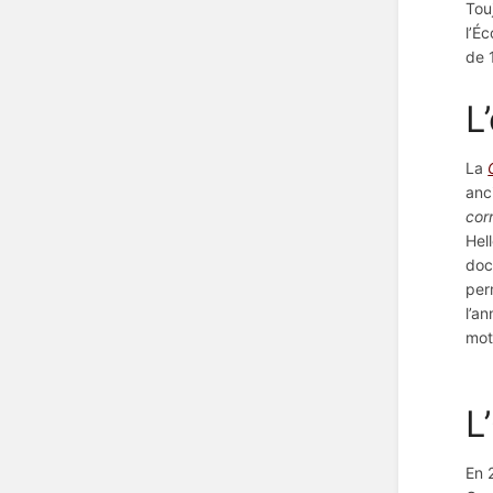
Tou
l’É
de 
L
La
anc
cor
Hel
doc
per
l’a
mot
L
En 