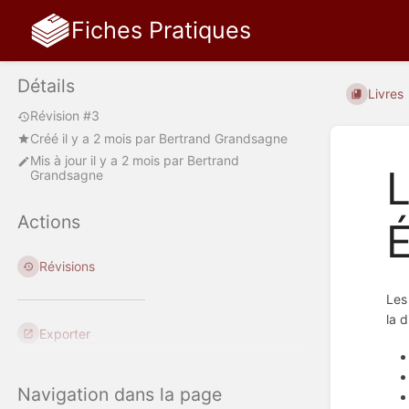
Fiches Pratiques
Détails
Livres
Révision #3
Créé
il y a 2 mois
par
Bertrand Grandsagne
Mis à jour
il y a 2 mois
par
Bertrand
L
Grandsagne
Actions
É
Révisions
Les
la 
Exporter
Navigation dans la page