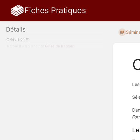
Fiches Pratiques
Détails
Séminai
Révision #1
Créé
il y a 2 ans
par
Gilles de Rapper
C
Les
Sél
Dan
For
Le