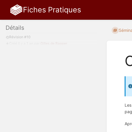
Fiches Pratiques
Détails
Séminai
Révision #10
Créé
il y a 1 an
par
Gilles de Rapper
C
Les
pag
Apr