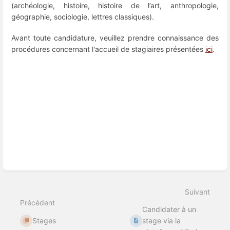
(archéologie, histoire, histoire de l’art, anthropologie,
géographie, sociologie, lettres classiques).
Avant toute candidature, veuillez prendre connaissance des
procédures concernant l'accueil de stagiaires présentées
ici
.
Entrer
en
mode
de
sélection
de
section
Suivant
Précédent
Candidater à un
Stages
stage via la