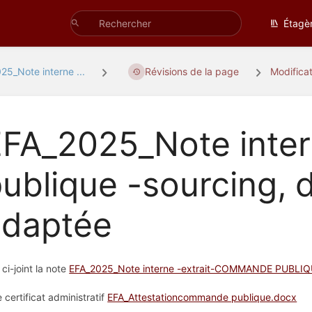
Étagè
25_Note interne ...
Révisions de la page
Modifica
EFA_2025_Note int
ublique -sourcing, 
adaptée
 ci-joint la note
EFA_2025_Note interne -extrait-COMMANDE PUBLIQU
e certificat administratif
EFA_Attestationcommande publique.docx