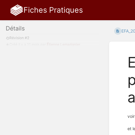
Fiches Pratiques
Détails
EFA_20
Révision #2
Créé
il y a 11 mois
par
Étienne Lemarignier
p
voir
et l