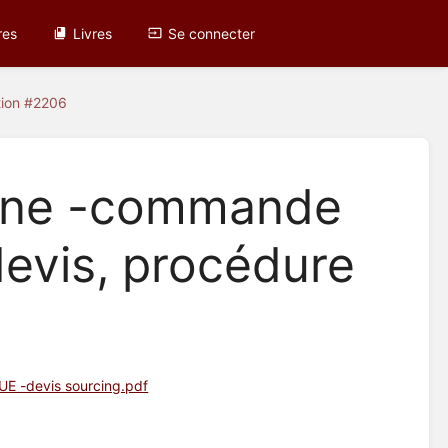
res
Livres
Se connecter
tion #2206
erne -commande
devis, procédure
E -devis sourcing.pdf