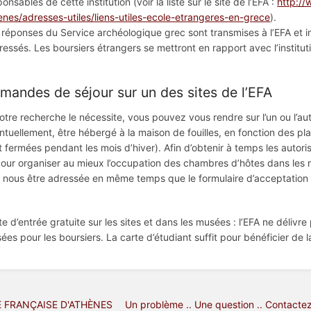
onsables de cette institution (voir la liste sur le site de l’EFA :
http://
enes/adresses-utiles/liens-utiles-ecole-etrangeres-en-grece
).
 réponses du Service archéologique grec sont transmises à l’EFA e
éressés. Les boursiers étrangers se mettront en rapport avec l’institu
mandes de séjour sur un des sites de l’EFA
votre recherche le nécessite, vous pouvez vous rendre sur l’un ou l’aut
ntuellement, être hébergé à la maison de fouilles, en fonction des pla
t fermées pendant les mois d’hiver). Afin d’obtenir à temps les autor
pour organiser au mieux l’occupation des chambres d’hôtes dans les m
t nous être adressée en même temps que le formulaire d’acceptation
te d’entrée gratuite sur les sites et dans les musées : l’EFA ne délivre 
ées pour les boursiers. La carte d’étudiant suffit pour bénéficier de l
 FRANÇAISE D'ATHÈNES
Un problème .. Une question .. Contacte