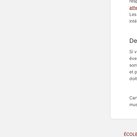
resp
ath
Les
int
De
Si 
éve
son
et 
doi
Car
mus
ÉCOLE