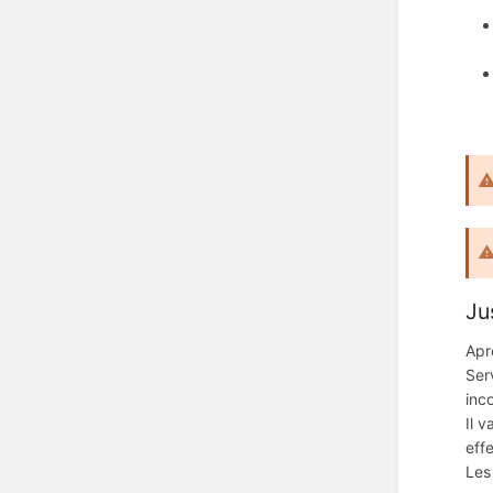
Jus
Apr
Ser
inc
Il 
effe
Les