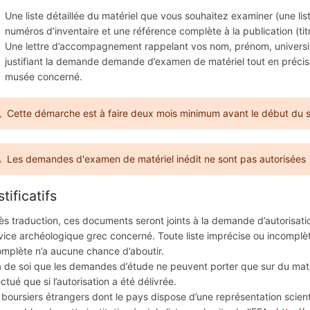
Une liste détaillée du matériel que vous souhaitez examiner (une li
numéros d’inventaire et une référence complète à la publication (tit
Une lettre d’accompagnement rappelant vos nom, prénom, université
justifiant la demande demande d’examen de matériel tout en précisan
musée concerné.
Cette démarche est à faire deux mois minimum avant le début du sé
Les demandes d'examen de matériel inédit ne sont pas autorisées
tificatifs
ès traduction, ces documents seront joints à la demande d’autorisat
vice archéologique grec concerné. Toute liste imprécise ou incomplè
omplète n’a aucune chance d’aboutir.
va de soi que les demandes d’étude ne
peuvent
porter que sur du maté
ctué que si l’autorisation a été délivrée.
 boursiers étrangers dont le pays dispose d’une représentation scie