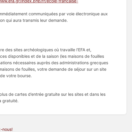
www.efa.gr/index.php/fr/ecole-francaise-
t immédiatement communiquées par voie électronique aux
tion qui aura transmis leur demande.
re des sites archéologiques où travaille l’EFA et,
ces disponibles et de la saison (les maisons de fouilles
isations nécessaires auprès des administrations grecques
aisons de fouilles, votre demande de séjour sur un site
 de votre bourse.
plus de cartes d’entrée gratuite sur les sites et dans les
a gratuité.
z-nous!