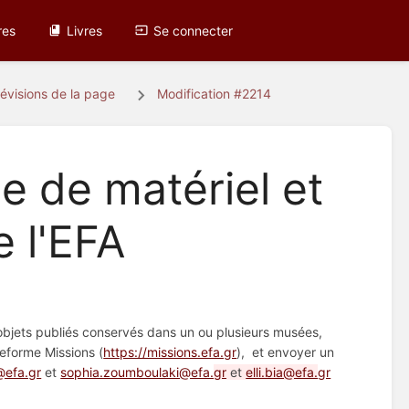
res
Livres
Se connecter
évisions de la page
Modification #2214
 de matériel et
e l'EFA
’objets publiés conservés dans un ou plusieurs musées,
eforme Missions (
https://missions.efa.gr
), et envoyer un
@efa.gr
et
sophia.zoumboulaki@efa.
gr
et
elli.bia@efa.
gr