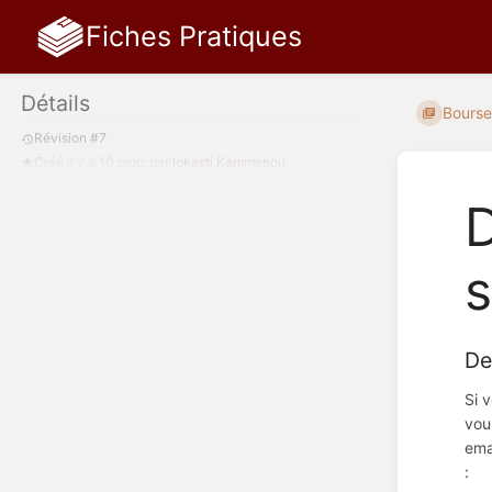
Fiches Pratiques
Détails
Bourse
Révision #7
Créé
il y a 10 mois
par
Iokasti Kammenou
D
s
De
Si 
vou
ema
: