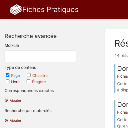
Fiches Pratiques
Recherche avancée
Rés
Mot-clé
44 résu
Don
Type de contenu
Page
Chapitre
Fiche
Livre
Étagère
Cette
à disp
Correspondances exactes
Ajouter
Don
Recherche par mots-clés
Fiche
Cette 
Ajouter
Qu’en