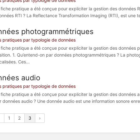
s pratiques par typologie de données
 fiche pratique a été conçue pour expliciter la gestion des données RT
onnées RTI ? La Reflectance Transformation Imaging (RTI), est une te
nnées photogrammétriques
s pratiques par typologie de données
 fiche pratique a été conçue pour expliciter la gestion des données 
sition. 1. Qu’entend-on par données photogrammétriques ? La photog
alisées. Ces...
nnées audio
s pratiques par typologie de données
 fiche pratique a été conçue pour expliciter la gestion des données au
r données audio ? Une donnée audio est une information sonore enre
‹
1
2
3
›