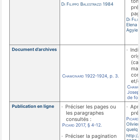
toma
Di Filippo Balestrazzi
1984
pré
pag
Di Fili
E
lena 
Agyieu
Document d’archives
Indi
·
ori
(car
manu
con
Chamonard
1922-1924, p. 3.
et/
Chamo
Joseph
de fou
Publication en ligne
Préciser les pages ou
Aprè
·
·
les paragraphes
pré
consultés :
Picard
Olivier
Picard
2017, § 4-12.
quelqu
http:/
Préciser la pagination
·