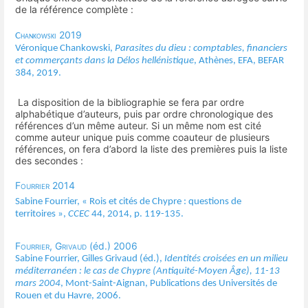
de la référence complète :
2019
Chankowski
Véronique Chankowski,
Parasites du dieu : comptables, financiers
et commerçants dans la Délos hellénistique
, Athènes, EFA, BEFAR
384, 2019.
La disposition de la bibliographie se fera par ordre
alphabétique d’auteurs, puis par ordre chronologique des
références d’un même auteur. Si un même nom est cité
comme auteur unique puis comme coauteur de plusieurs
références, on fera d’abord la liste des premières puis la liste
des secondes :
Fourrier
2014
Sabine Fourrier, « Rois et cités de Chypre : questions de
territoires »,
CCEC
44, 2014, p. 119-135.
Fourrier, Grivaud
(éd.) 2006
Sabine Fourrier,
Gilles Grivaud (éd.),
Identités croisées en un milieu
méditerranéen : le cas de Chypre (Antiquité-Moyen Âge), 11-13
mars 2004
, Mont-Saint-Aignan, Publications des Universités de
Rouen et du Havre, 2006.