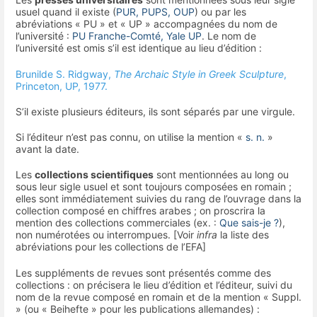
usuel quand il existe (
PUR, PUPS, OUP
) ou par les
abréviations « PU » et « UP » accompagnées du nom de
l’université :
PU Franche-Comté, Yale UP
. Le nom de
l’université est omis s’il est identique au lieu d’édition :
Brunilde S. Ridgway,
The Archaic Style in Greek Sculpture
,
Princeton, UP, 1977.
S’il existe plusieurs éditeurs, ils sont séparés par une virgule.
Si l’éditeur n’est pas connu, on utilise la mention «
s. n.
»
avant la date.
Les
collections scientifiques
sont mentionnées au long ou
sous leur sigle usuel et sont toujours composées en romain ;
elles sont immédiatement suivies du rang de l’ouvrage dans la
collection composé en chiffres arabes ; on proscrira la
mention des collections commerciales (ex. :
Que sais-je ?
),
non numérotées ou interrompues. [Voir
infra
la liste des
abréviations pour les collections de l’EFA]
Les suppléments de revues sont présentés comme des
collections : on précisera le lieu d’édition et l’éditeur, suivi du
nom de la revue composé en romain et de la mention « Suppl.
» (ou « Beihefte » pour les publications allemandes) :