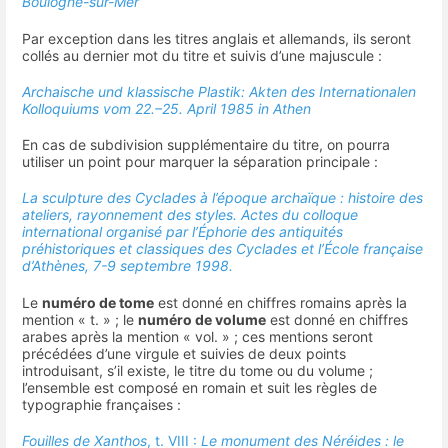
Boulogne-sur-Mer
Par exception dans les titres anglais et allemands, ils seront
collés au dernier mot du titre et suivis d’une majuscule :
Archaische und klassische Plastik: Akten des Internationalen
Kolloquiums vom 22.–25. April 1985 in Athen
En cas de subdivision supplémentaire du titre, on pourra
utiliser un point pour marquer la séparation principale :
La sculpture des Cyclades à l’époque archaïque : histoire des
ateliers, rayonnement des styles. Actes du colloque
international organisé par l’Éphorie des antiquités
préhistoriques et classiques des Cyclades et l’École française
d’Athènes, 7-9 septembre 1998.
Le
numéro de tome
est donné en chiffres romains après la
mention « t. » ; le
numéro de volume
est donné en chiffres
arabes après la mention « vol. » ; ces mentions seront
précédées d’une virgule et suivies de deux points
introduisant, s’il existe, le titre du tome ou du volume ;
l’ensemble est composé en romain et suit les règles de
typographie françaises :
Fouilles de Xanthos
, t. VIII :
Le monument des Néréides : le