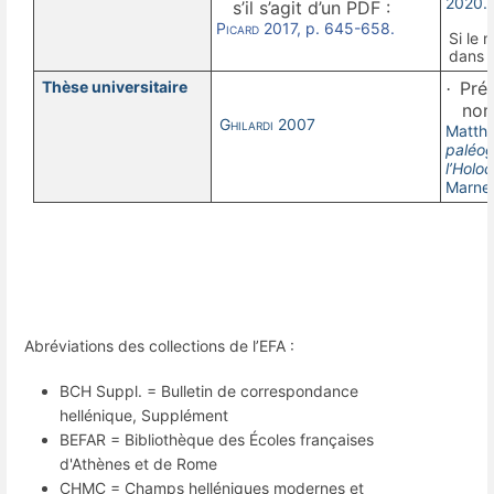
2020.
s’il s’agit d’un PDF :
Picard
2017, p. 645-658.
Si le 
dans l
Thèse universitaire
Préc
·
nom
Ghilardi
2007
Matthi
paléog
l’Holo
Marne,
Abréviations des collections de l’EFA :
BCH Suppl. = Bulletin de correspondance
hellénique, Supplément
BEFAR = Bibliothèque des Écoles françaises
d'Athènes et de Rome
CHMC = Champs helléniques modernes et