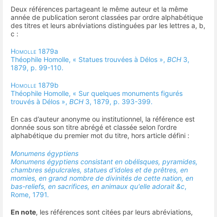
Deux références partageant le même auteur et la même
année de publication seront classées par ordre alphabétique
des titres et leurs abréviations distinguées par les lettres a, b,
c :
Homolle
1879a
Théophile Homolle, « Statues trouvées à Délos »,
BCH
3,
1879, p. 99-110.
Homolle
1879b
Théophile Homolle, « Sur quelques monuments figurés
trouvés à Délos »,
BCH
3, 1879, p. 393-399.
En cas d’auteur anonyme ou institutionnel, la référence est
donnée sous son titre abrégé et classée selon l’ordre
alphabétique du premier mot du titre, hors article défini :
Monumens égyptiens
Monumens égyptiens consistant en obélisques, pyramides,
chambres sépulcrales, statues d'idoles et de prêtres, en
momies, en grand nombre de divinités de cette nation, en
bas-reliefs, en sacrifices, en animaux qu'elle adorait &c
,
Rome, 1791.
En note
, les références sont citées par leurs abréviations,