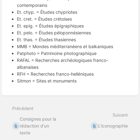
contemporains
Et. chyp. = Études chypriotes
Et. cret. = Études crétoises
Et. epig. = Études épigraphiques
Et. pelo. = Études péloponnésiennes
Et. thas. = Études thasiennes
MMB = Mondes méditerranéens et balkaniques
Patphoto = Patrimoine photographique
RAFAL = Recherches archéologiques franco-
albanaises
RFH = Recherches franco-helléniques
Sitmon = Sites et monuments
Entrer
en
mode
Précédent
de
sélection
Suivant
Consignes pour la
de
section
rédaction d'un
L'iconographie
texte