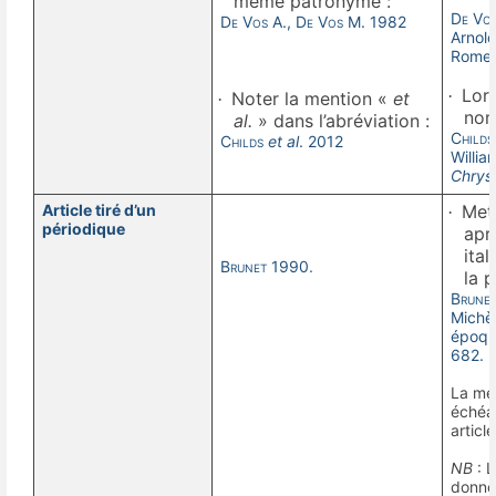
même patronyme :
De Vos
De Vos A., De Vos M.
1982
Arnold
Rome,
Lors
·
Noter la mention «
et
·
nom
al.
» dans l’abréviation :
Childs
Childs
et al
. 2012
Willia
Chrys
Article tiré d’un
Mett
·
périodique
apr
ita
Brunet
1990
.
la p
Brune
Michèl
époque
682.
La men
échéan
articl
NB
: L
donné