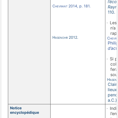
l’éc
Chevrant 2014
, p. 181.
Raym
110.
Les 
·
n’a
rapp
Hasenohr
2012.
Chevr
Phil
d’act
Si 
·
coll
fera
sou
Hasen
Clair
lieu
pend
a.C.)
Notice
Indi
·
encyclopédique
l’e