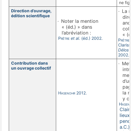
ne fig
Direction d’ouvrage,
La m
·
édition scientifique
dire
Noter la mention
·
anc
« (éd.) » dans
col
l’abréviation :
« (d
Prêtre
et al.
(éd.) 2002.
Prêtre
Claris
Délos 
2002.
Contribution dans
Mett
·
un ouvrage collectif
intr
men
d’un
pag
la m
Hasenohr
2012.
y co
Hasen
Clai
lieu
pend
a.C.