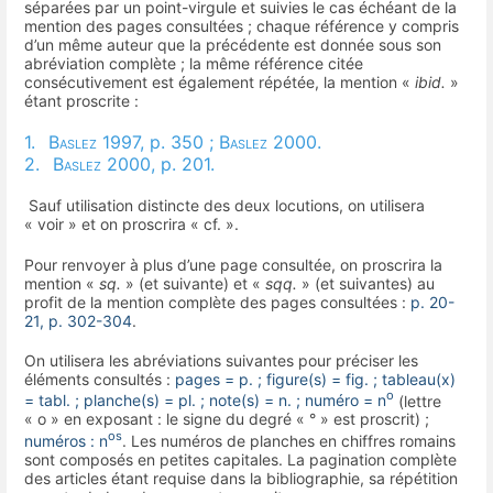
séparées par un point-virgule et suivies le cas échéant de la
mention des pages consultées ; chaque référence y compris
d’un même auteur que la précédente est donnée sous son
abréviation complète ; la même référence citée
consécutivement est également répétée, la mention «
ibid.
»
étant proscrite :
1.
Baslez
1997, p. 350 ;
Baslez
2000.
2.
Baslez
2000, p. 201.
Sauf utilisation distincte des deux locutions, on utilisera
« voir » et on proscrira « cf. ».
Pour renvoyer à plus d’une page consultée, on proscrira la
mention «
sq.
» (et suivante) et «
sqq.
» (et suivantes) au
profit de la mention complète des pages consultées :
p. 20-
21, p. 302-304
.
On utilisera les abréviations suivantes pour préciser les
éléments consultés :
pages = p. ; figure(s) = fig. ; tableau(x)
o
= tabl. ; planche(s) = pl. ; note(s) = n. ; numéro = n
(lettre
« o » en exposant : le signe du degré « ° » est proscrit) ;
os
numéros : n
. Les numéros de planches en chiffres romains
sont composés en petites capitales. La pagination complète
des articles étant requise dans la bibliographie, sa répétition