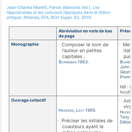
Jean-Charles Moretti, Panos Valavanis (éd.),
Les
hippodromes et les concours hippiques dans la Grèce
antique
, Athènes, EFA, BCH
Suppl.
62, 2019.
Abréviation en note de bas
Présen
de page
Monographie
Composer le nom de
Mett
·
·
l’auteur en petites
ital
capitales :
puis
Boardman
1963.
Board
John
B
Geomet
Promot
NB
: L
locuti
Ouvrage collectif
Jusq
·
virg
Hackens, Lévy
1965.
Hacken
Tony H
Préciser les initiales de
·
Délos
coauteurs ayant le