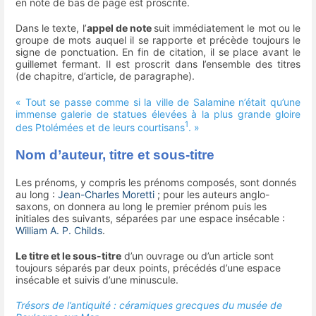
en note de bas de page est proscrite.
Dans le texte, l’
appel de note
suit immédiatement le mot ou le
groupe de mots auquel il se rapporte et précède toujours le
signe de ponctuation. En fin de citation, il se place avant le
guillemet fermant. Il est proscrit dans l’ensemble des titres
(de chapitre, d’article, de paragraphe).
« Tout se passe comme si la ville de Salamine n’était qu’une
immense galerie de statues élevées à la plus grande gloire
1
des Ptolémées et de leurs courtisans
. »
Nom d’auteur, titre et sous-titre
Les prénoms, y compris les prénoms composés, sont donnés
au long :
Jean-Charles Moretti
; pour les auteurs anglo-
saxons, on donnera au long le premier prénom puis les
initiales des suivants, séparées par une espace insécable :
William A. P. Childs
.
Le titre et le sous-titre
d’un ouvrage ou d’un article sont
toujours séparés par deux points, précédés d’une espace
insécable et suivis d’une minuscule.
Trésors de l’antiquité : céramiques grecques du musée de