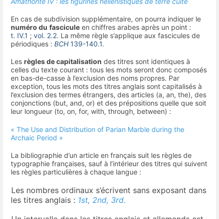
Amathonte IV : les figurines hellénistiques de terre cuite
En cas de subdivision supplémentaire, on pourra indiquer le
numéro du
fascicule
en chiffres arabes après un point :
t. IV.1
;
vol. 2.2
. La même règle s’applique aux fascicules de
périodiques :
BCH
139-140.1
.
Les
règles de capitalisation
des titres sont identiques à
celles du texte courant : tous les mots seront donc composés
en bas-de-casse à l’exclusion des noms propres. Par
exception, tous les mots des titres anglais sont capitalisés à
l’exclusion des termes étrangers, des articles (a, an, the), des
conjonctions (but, and, or) et des prépositions quelle que soit
leur longueur (to, on, for, with, through, between) :
« The Use and Distribution of Parian Marble during the
Archaic Period »
La bibliographie d’un article en français suit les règles de
typographie françaises, sauf à l’intérieur des titres qui suivent
les règles particulières à chaque langue :
-
Les nombres ordinaux s’écrivent sans exposant dans
les titres anglais :
1st, 2nd, 3rd
.