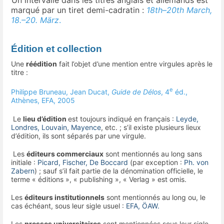
-
Un intervalle dans les titres anglais et allemands est
marqué par un tiret demi-cadratin :
18th–20th March,
18.–20. März
.
Édition et collection
Une
réédition
fait l’objet d’une mention entre virgules après le
titre :
e
Philippe Bruneau, Jean Ducat,
Guide de Délos
, 4
éd.,
Athènes, EFA, 2005
Le
lieu d’édition
est toujours indiqué en français :
Leyde,
Londres, Louvain, Mayence
, etc. ; s’il existe plusieurs lieux
d’édition, ils sont séparés par une virgule.
Les
éditeurs commerciaux
sont mentionnés au long sans
initiale :
Picard, Fischer, De Boccard
(par exception :
Ph. von
Zabern
) ; sauf s’il fait partie de la dénomination officielle, le
terme « éditions », « publishing », « Verlag » est omis.
Les
éditeurs institutionnels
sont mentionnés au long ou, le
cas échéant, sous leur sigle usuel :
EFA, ÖAW.
Les
presses universitaires
sont mentionnées sous leur sigle