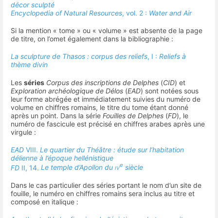
décor sculpté
Encyclopedia of Natural Resources
, vol. 2 :
Water and Air
Si la mention « tome » ou « volume » est absente de la page
de titre, on l’omet également dans la bibliographie :
La sculpture de Thasos : corpus des reliefs
, I :
Reliefs à
thème divin
Les
séries
Corpus des inscriptions de Delphes
(
CID
) et
Exploration archéologique de Délos
(
EAD
) sont notées sous
leur forme abrégée et immédiatement suivies du numéro de
volume en chiffres romains, le titre du tome étant donné
après un point. Dans la série
Fouilles de Delphes
(
FD
), le
numéro de fascicule est précisé en chiffres arabes après une
virgule :
EAD
VIII.
Le quartier du Théâtre : étude sur l’habitation
délienne à l’époque hellénistique
e
FD
II, 14.
Le temple d’Apollon du
iv
siècle
Dans le cas particulier des séries portant le nom d’un site de
fouille, le numéro en chiffres romains sera inclus au titre et
composé en italique :